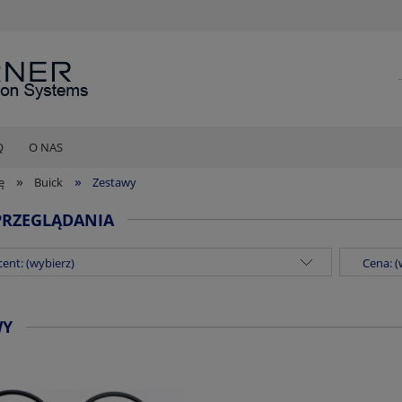
Q
O NAS
»
»
ę
Buick
Zestawy
PRZEGLĄDANIA
ent: (wybierz)
Cena: (
WY