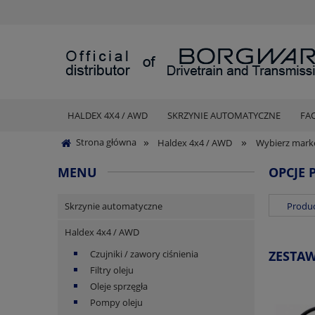
HALDEX 4X4 / AWD
SKRZYNIE AUTOMATYCZNE
FA
»
»
Strona główna
Haldex 4x4 / AWD
Wybierz mark
MENU
OPCJE 
Skrzynie automatyczne
Produc
Haldex 4x4 / AWD
Czujniki / zawory ciśnienia
ZESTA
Filtry oleju
Oleje sprzęgła
Pompy oleju