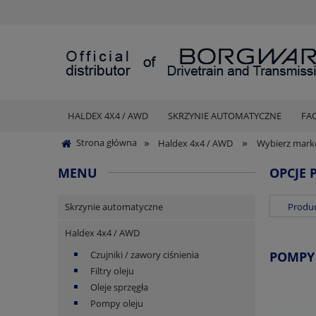
HALDEX 4X4 / AWD
SKRZYNIE AUTOMATYCZNE
FA
»
»
Strona główna
Haldex 4x4 / AWD
Wybierz mark
MENU
OPCJE 
Skrzynie automatyczne
Produc
Haldex 4x4 / AWD
Czujniki / zawory ciśnienia
POMPY
Filtry oleju
Oleje sprzęgła
Pompy oleju