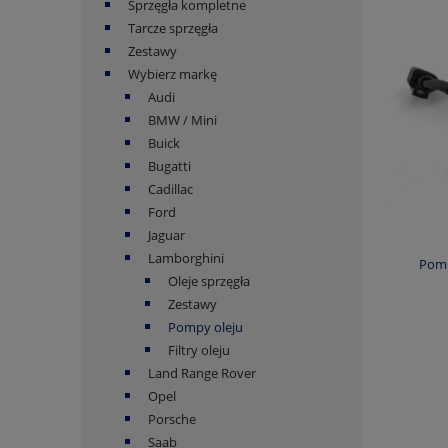
Sprzęgła kompletne
Tarcze sprzęgła
Zestawy
Wybierz markę
Audi
BMW / Mini
Buick
Bugatti
Cadillac
Ford
Jaguar
Lamborghini
Pomp
Oleje sprzęgła
Zestawy
Pompy oleju
Filtry oleju
Land Range Rover
Opel
Porsche
Saab