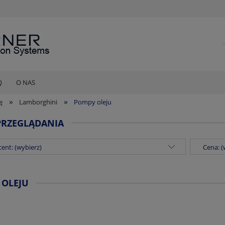
Q
O NAS
»
»
ę
Lamborghini
Pompy oleju
PRZEGLĄDANIA
ent: (wybierz)
Cena: (
 OLEJU