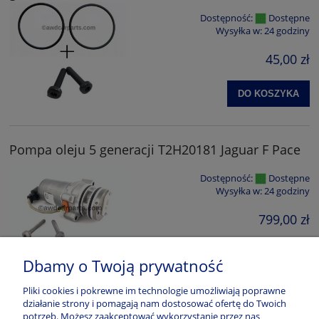
Dostępność:
Dostępne
Wysyłka w:
24 godziny
45,00 zł
DO KOSZYKA
Pompa oleju 5 generacji T2H20181 Jaguar F Pace
Dostępność:
Dostępne
Wysyłka w:
24 godziny
799,00 zł
DO KOSZYKA
Dbamy o Twoją prywatność
Pliki cookies i pokrewne im technologie umożliwiają poprawne
działanie strony i pomagają nam dostosować ofertę do Twoich
potrzeb. Możesz zaakceptować wykorzystanie przez nas