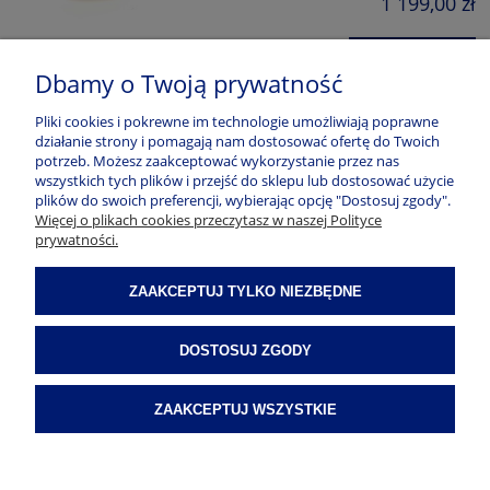
1 199,00 zł
DO KOSZYKA
Dbamy o Twoją prywatność
Pliki cookies i pokrewne im technologie umożliwiają poprawne
działanie strony i pomagają nam dostosować ofertę do Twoich
potrzeb. Możesz zaakceptować wykorzystanie przez nas
wszystkich tych plików i przejść do sklepu lub dostosować użycie
plików do swoich preferencji, wybierając opcję "Dostosuj zgody".
Więcej o plikach cookies przeczytasz w naszej Polityce
prywatności.
PŁATNOŚCI I DOSTAWA
ZAAKCEPTUJ TYLKO NIEZBĘDNE
INFORMACJE
DOSTOSUJ ZGODY
O NAS
ZAAKCEPTUJ WSZYSTKIE
POKAŻ PEŁNĄ WERSJĘ STRONY